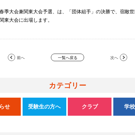
空手道春季大会兼関東大会予選、は、「団体組手」の決勝で、宿敵
関東大会に出場します。
前へ
次へ
一覧へ戻る
カテゴリー
らせ
受験生の方へ
クラブ
学