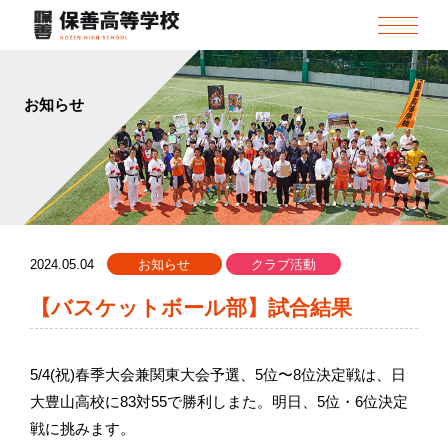
お知らせ
2024.05.04
お知らせ
クラブ活動
【バスケットボール部】試合結果
5/4(祝)春季大会兼関東大会予選、5位〜8位決定戦は、日
大豊山高校に83対55で勝利しまた。明日、5位・6位決定
戦に挑みます。