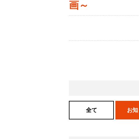
画～
全て
お知