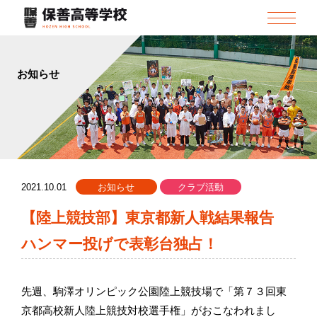
お知らせ
2021.10.01
お知らせ
クラブ活動
【陸上競技部】東京都新人戦結果報告
ハンマー投げで表彰台独占！
先週、駒澤オリンピック公園陸上競技場で「第７３回東
京都高校新人陸上競技対校選手権」がおこなわれまし