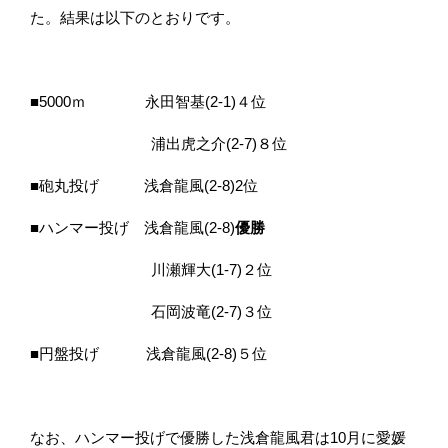
た。結果は以下のとおりです。
■5000ｍ 永田智基(2-1)４位
浦出虎之介(2-7)８位
■砲丸投げ 浅倉龍風(2-8)2位
■ハンマー投げ 浅倉龍風(2-8)
優勝
川瀬輝大(1-7)２位
石岡波竜(2-7)３位
■円盤投げ 浅倉龍風(2-8)５位
なお、ハンマー投げで優勝した浅倉龍風君は10月に愛媛