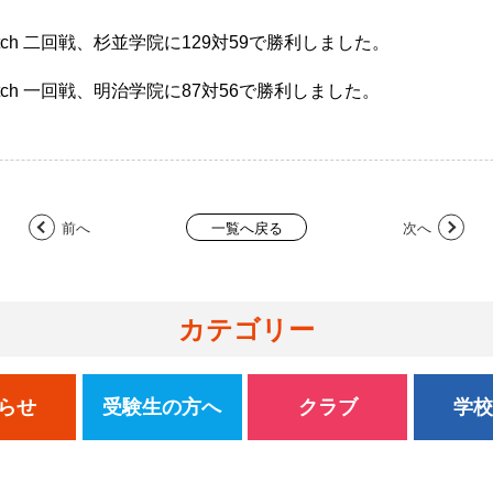
nks Match 二回戦、杉並学院に129対59で勝利しました。
anks Match 一回戦、明治学院に87対56で勝利しました。
前へ
次へ
一覧へ戻る
カテゴリー
らせ
受験生の方へ
クラブ
学