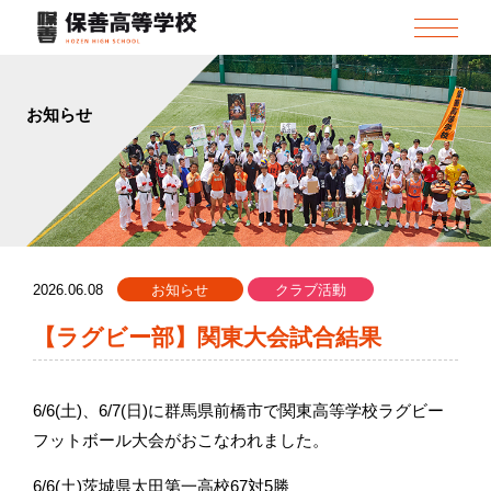
お知らせ
2026.06.08
お知らせ
クラブ活動
【ラグビー部】関東大会試合結果
6/6(土)、6/7(日)に群馬県前橋市で関東高等学校ラグビー
フットボール大会がおこなわれました。
6/6(土)茨城県太田第一高校67対5勝