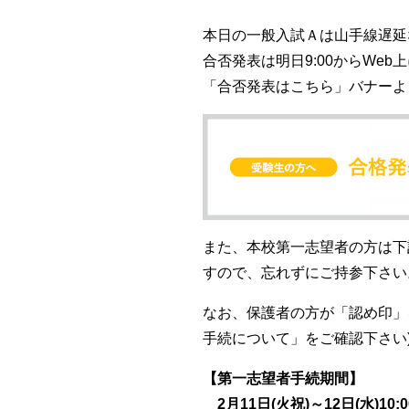
本日の一般入試Ａは山手線遅延
合否発表は明日
9:00
から
Web
上
「合否発表はこちら」バナーよ
また、本校第一志望者の方は下
すので、忘れずにご持参下さい
なお、保護者の方が「認め印」
手続について」をご確認下さい
【第一志望者手続期間】
2月11日(火祝)～12日(水)10