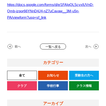
https://docs.google.com/forms/d/e/1FAIpQLScyxlUVnD-
Qmb-izpor66YNnD4J4-nZ7uCavaw__3M-u5n-
PA/viewform?usp=sf_link
前へ
次へ
一覧へ戻る
カテゴリー
全て
お知らせ
受験生の方へ
クラブ
学校行事
クラス情報
アーカイブ