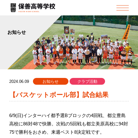
お知らせ
2024.06.09
お知らせ
クラブ活動
【バスケットボール部】試合結果
6/9(日)インターハイ都予選Bブロックの4回戦、都立豊島
高校に86対48で快勝。次戦の5回戦も都立美原高校に94対
75で勝利をおさめ、来週ベスト8決定戦です。