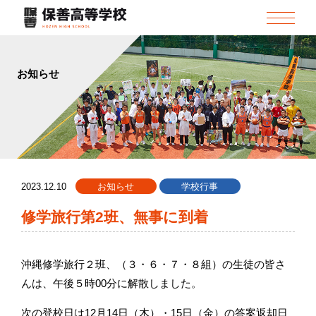
お知らせ
2023.12.10
お知らせ
学校行事
修学旅行第2班、無事に到着
沖縄修学旅行２班、（３・６・７・８組）の生徒の皆さ
んは、午後５時00分に解散しました。
次の登校日は12月14日（木）・15日（金）の答案返却日