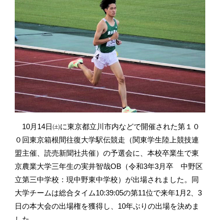
10月14日㈯に東京都立川市内などで開催された第１０
０回東京箱根間往復大学駅伝競走（関東学生陸上競技連
盟主催、読売新聞社共催）の予選会に、本校卒業生で東
京農業大学三年生の実井智哉OB（令和3年3月卒 中野区
立第三中学校：現中野東中学校）が出場されました。同
大学チームは総合タイム10:39:05の第11位で来年1月2、3
日の本大会の出場権を獲得し、10年ぶりの出場を決めま
した。